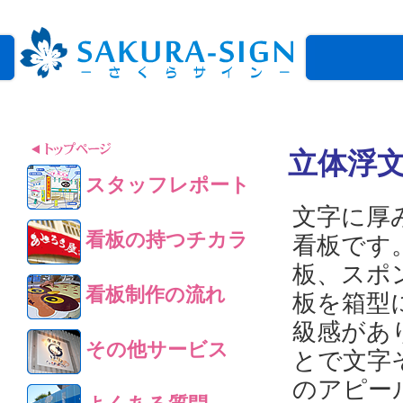
立体浮
スタッフレポート
文字に厚
看板の持つチカラ
看板です
板、スポ
看板制作の流れ
板を箱型
級感があ
その他サービス
とで文字
のアピー