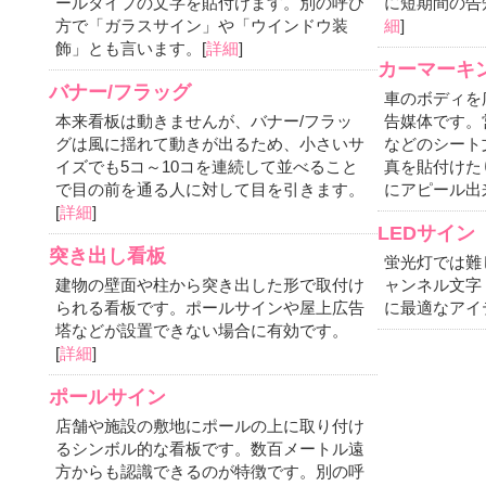
ールタイプの文字を貼付けます。別の呼び
に短期間の告
方で「ガラスサイン」や「ウインドウ装
細
]
飾」とも言います。[
詳細
]
カーマーキ
バナー/フラッグ
車のボディを
本来看板は動きませんが、バナー/フラッ
告媒体です。
グは風に揺れて動きが出るため、小さいサ
などのシート
イズでも5コ～10コを連続して並べること
真を貼付けた
で目の前を通る人に対して目を引きます。
にアピール出
[
詳細
]
LEDサイン
突き出し看板
蛍光灯では難
建物の壁面や柱から突き出した形で取付け
ャンネル文字
られる看板です。ポールサインや屋上広告
に最適なアイ
塔などが設置できない場合に有効です。
[
詳細
]
ポールサイン
店舗や施設の敷地にポールの上に取り付け
るシンボル的な看板です。数百メートル遠
方からも認識できるのが特徴です。別の呼