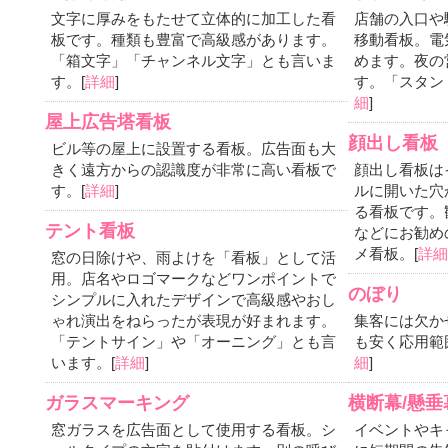
文字に厚みをもたせて立体的に加工した看
店舗の入口や
板です。種類も豊富で高級感があります。
移動看板。電
「箱文字」「チャンネル文字」とも言いま
めます。夜の
す。[
詳細
]
す。「スタン
細
]
屋上広告塔看板
顔出し看板
ビル等の屋上に設置する看板。広告面も大
きく遠方からの認識度が非常に高い看板で
顔出し看板は
す。[
詳細
]
ルに開いた穴
る看板です。
テント看板
などにお勧め
メ看板。[
詳
窓の日除けや、雨よけを「看板」として活
用。店名やロゴマークなどワンポイントで
のぼり
シンプルに入れたデザインで高級感やおし
ゃれ演出をねらったが表現が好まれます。
集客には欠か
「テントサイン」や「オーニング」とも言
も安く応用範
います。[
詳細
]
細
]
ガラスマーキング
横断幕/懸垂
窓ガラスを広告面として使用する看板。シ
イベントやキ