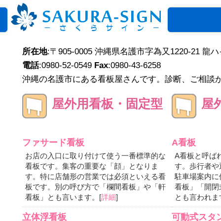
所在地
:〒905-0005 沖縄県名護市字為又1220-21 龍
電話
:0980-52-0549
Fax
:0980-43-6258
沖縄の名護市にある看板屋さんです。診断、ご相談
屋外用看板・固定型
屋
ファサード看板
A看板
お店の入口に取り付けて使う一番標準的な
A看板と呼ば
看板です。集客の重要な「顔」となりま
す。歩行者や
す。特に店舗形の営業では必須といえる看
駐車場案内に
板です。別の呼び方で「欄間看板」や「軒
看板」「開閉
看板」とも言います。[
詳細
]
とも言われま
立体浮看板
可動式スタ