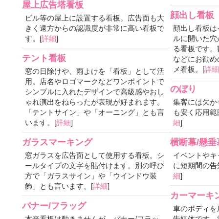
屋上広告塔看板
顔出し看板
ビル等の屋上に設置する看板。広告面も大
きく遠方からの認識度が非常に高い看板で
顔出し看板は
す。[
詳細
]
ルに開いた穴
る看板です。
テント看板
などにお勧め
メ看板。[
詳
窓の日除けや、雨よけを「看板」として活
用。店名やロゴマークなどワンポイントで
のぼり
シンプルに入れたデザインで高級感やおし
ゃれ演出をねらったが表現が好まれます。
集客には欠か
「テントサイン」や「オーニング」とも言
も安く応用範
います。[
詳細
]
細
]
ガラスマーキング
横断幕/懸垂
窓ガラスを広告面として使用する看板。シ
イベントやキ
ールタイプの文字を貼付けます。別の呼び
に短期間の告
方で「ガラスサイン」や「ウインドウ装
細
]
飾」とも言います。[
詳細
]
カーマーキ
バナー/フラッグ
車のボディを
本来看板は動きませんが、バナー/フラッ
告媒体です。