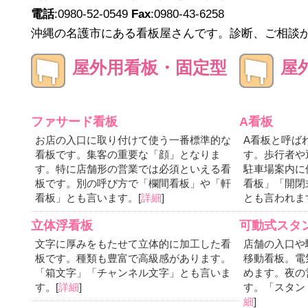
電話
:0980-52-0549
Fax
:0980-43-6258
沖縄の名護市にある看板屋さんです。診断、ご相談
屋外用看板・固定型
屋
ファサード看板
A看板
お店の入口に取り付けて使う一番標準的な
A看板と呼ば
看板です。集客の重要な「顔」となりま
す。歩行者や
す。特に店舗形の営業では必須といえる看
駐車場案内に
板です。別の呼び方で「欄間看板」や「軒
看板」「開閉
看板」とも言います。[
詳細
]
とも言われま
立体浮看板
可動式スタ
文字に厚みをもたせて立体的に加工した看
店舗の入口や
板です。種類も豊富で高級感があります。
移動看板。電
「箱文字」「チャンネル文字」とも言いま
めます。夜の
す。[
詳細
]
す。「スタン
細
]