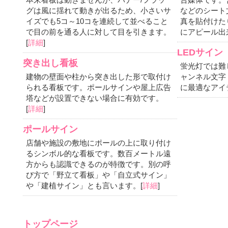
グは風に揺れて動きが出るため、小さいサ
などのシート
イズでも5コ～10コを連続して並べること
真を貼付けた
で目の前を通る人に対して目を引きます。
にアピール出
[
詳細
]
LEDサイン
突き出し看板
蛍光灯では難
建物の壁面や柱から突き出した形で取付け
ャンネル文字
られる看板です。ポールサインや屋上広告
に最適なアイ
塔などが設置できない場合に有効です。
[
詳細
]
ポールサイン
店舗や施設の敷地にポールの上に取り付け
るシンボル的な看板です。数百メートル遠
方からも認識できるのが特徴です。別の呼
び方で「野立て看板」や「自立式サイン」
や「建植サイン」とも言います。[
詳細
]
トップページ