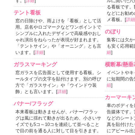
す。[
詳細
]
ルに開いた穴
る看板です。
テント看板
などにお勧め
メ看板。[
詳
窓の日除けや、雨よけを「看板」として活
用。店名やロゴマークなどワンポイントで
のぼり
シンプルに入れたデザインで高級感やおし
ゃれ演出をねらったが表現が好まれます。
集客には欠か
「テントサイン」や「オーニング」とも言
も安く応用範
います。[
詳細
]
細
]
ガラスマーキング
横断幕/懸垂
窓ガラスを広告面として使用する看板。シ
イベントやキ
ールタイプの文字を貼付けます。別の呼び
に短期間の告
方で「ガラスサイン」や「ウインドウ装
細
]
飾」とも言います。[
詳細
]
カーマーキ
バナー/フラッグ
車のボディを
本来看板は動きませんが、バナー/フラッ
告媒体です。
グは風に揺れて動きが出るため、小さいサ
などのシート
イズでも5コ～10コを連続して並べること
真を貼付けた
で目の前を通る人に対して目を引きます。
にアピール出