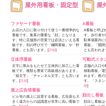
屋外用看板・固定型
屋
ファサード看板
A看板
お店の入口に取り付けて使う一番標準的な
A看板と呼ば
看板です。集客の重要な「顔」となりま
す。歩行者や
す。特に店舗形の営業では必須といえる看
駐車場案内に
板です。別の呼び方で「欄間看板」や「軒
看板」「開閉
看板」とも言います。[
詳細
]
とも言われま
立体浮看板
可動式スタ
文字に厚みをもたせて立体的に加工した看
店舗の入口や
板です。種類も豊富で高級感があります。
移動看板。電
「箱文字」「チャンネル文字」とも言いま
めます。夜の
す。[
詳細
]
す。「スタン
細
]
屋上広告塔看板
顔出し看板
ビル等の屋上に設置する看板。広告面も大
きく遠方からの認識度が非常に高い看板で
顔出し看板は