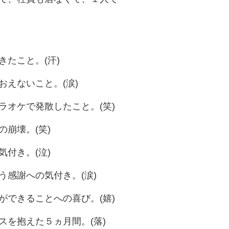
たこと。(汗)
えないこと。(涙)
オケで発散したこと。(笑)
崩壊。(笑)
付き。(泣)
感謝への気付き。(涙)
できることへの喜び。(嬉)
を抱えた５ヵ月間。(落)