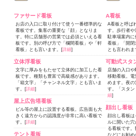
ファサード看板
A看板
お店の入口に取り付けて使う一番標準的な
A看板と呼ば
看板です。集客の重要な「顔」となりま
す。歩行者や
す。特に店舗形の営業では必須といえる看
駐車場案内に
板です。別の呼び方で「欄間看板」や「軒
看板」「開閉
看板」とも言います。[
詳細
]
とも言われま
立体浮看板
可動式スタ
文字に厚みをもたせて立体的に加工した看
店舗の入口や
板です。種類も豊富で高級感があります。
移動看板。電
「箱文字」「チャンネル文字」とも言いま
めます。夜の
す。[
詳細
]
す。「スタン
細
]
屋上広告塔看板
顔出し看板
ビル等の屋上に設置する看板。広告面も大
きく遠方からの認識度が非常に高い看板で
顔出し看板は
す。[
詳細
]
ルに開いた穴
る看板です。
テント看板
などにお勧め