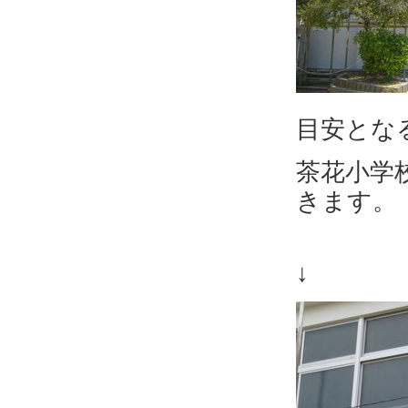
目安とな
茶花小学
きます。
↓