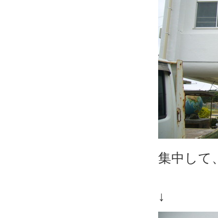
集中して
↓