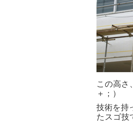
この高さ
＋；）
技術を持
たスゴ技