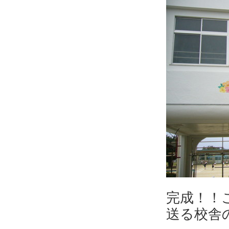
完成！！
送る校舎