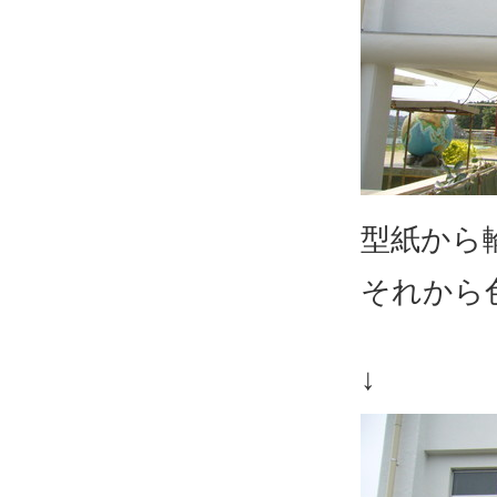
型紙から
それから
↓