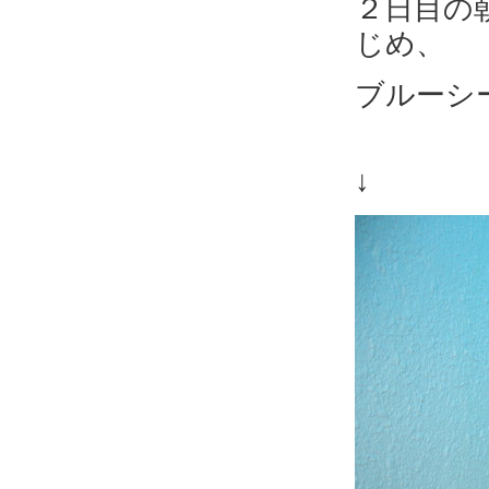
２日目の
じめ、
ブルーシ
↓