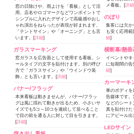
メ看板。[
詳
窓の日除けや、雨よけを「看板」として活
用。店名やロゴマークなどワンポイントで
のぼり
シンプルに入れたデザインで高級感やおし
ゃれ演出をねらったが表現が好まれます。
集客には欠か
「テントサイン」や「オーニング」とも言
も安く応用範
います。[
詳細
]
細
]
ガラスマーキング
横断幕/懸垂
窓ガラスを広告面として使用する看板。シ
イベントやキ
ールタイプの文字を貼付けます。別の呼び
に短期間の告
方で「ガラスサイン」や「ウインドウ装
細
]
飾」とも言います。[
詳細
]
カーマーキ
バナー/フラッグ
車のボディを
本来看板は動きませんが、バナー/フラッ
告媒体です。
グは風に揺れて動きが出るため、小さいサ
などのシート
イズでも5コ～10コを連続して並べること
真を貼付けた
で目の前を通る人に対して目を引きます。
にアピール出
[
詳細
]
LEDサイン
突き出し看板