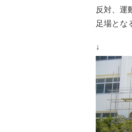
反対、運
足場とな
↓