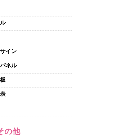
ル
サイン
パネル
板
表
その他