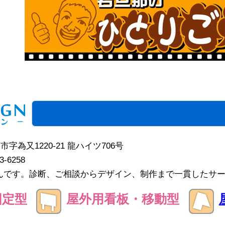
護市字為又1220-21 龍ハイツ706号
43-6258
んです。診断、ご相談からデザイン、制作まで一貫したサ
固定型
屋外用看板・移動型