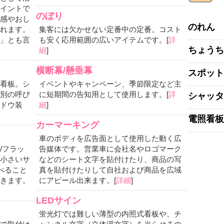
イントで
のぼり
感やおし
のれん
れます。
集客には欠かせない定番中の定番。コスト
」とも言
も安く応用範囲の広いアイテムです。[
詳
ちょうち
細
]
横断幕/懸垂幕
スポット
看板。シ
イベントやキャンペーン、季節限定など主
別の呼び
に短期間の告知用として使用します。[
詳
シャッタ
ドウ装
細
]
電照看板
カーマーキング
車のボディを広告面として使用した動く広
/フラッ
告媒体です。営業車に会社名やロゴマーク
小さいサ
などのシート文字を貼付けたり、商品の写
べること
真を貼付けたりして自社および商品を広域
きます。
にアピール出来ます。[
詳細
]
LEDサイン
蛍光灯では難しい薄型の内照式看板や、チ