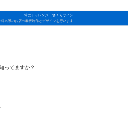
常にチャレンジ…/さくらサイン
沖縄名護のお店の看板制作とデザインを行います
知ってますか？
。