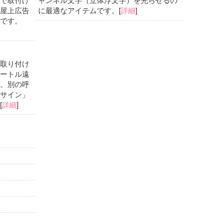
で取付け
ャンネル文字（立体浮文字）を光らせるの
屋上広告
に最適なアイテムです。[
詳細
]
です。
取り付け
ートル遠
。別の呼
サイン」
[
詳細
]