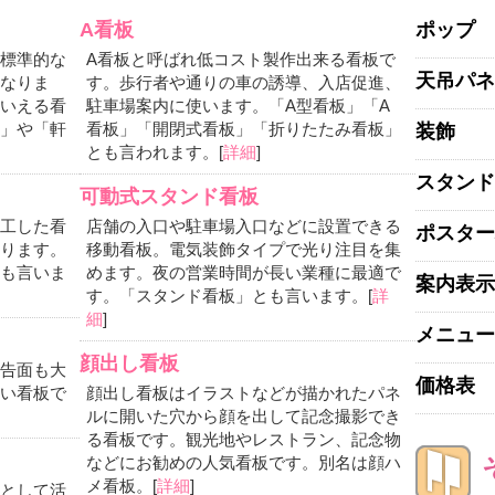
A看板
ポップ
標準的な
A看板と呼ばれ低コスト製作出来る看板で
天吊パネ
なりま
す。歩行者や通りの車の誘導、入店促進、
いえる看
駐車場案内に使います。「A型看板」「A
」や「軒
看板」「開閉式看板」「折りたたみ看板」
装飾
とも言われます。[
詳細
]
スタンド
可動式スタンド看板
工した看
店舗の入口や駐車場入口などに設置できる
ポスター
ります。
移動看板。電気装飾タイプで光り注目を集
も言いま
めます。夜の営業時間が長い業種に最適で
案内表示
す。「スタンド看板」とも言います。[
詳
細
]
メニュー
顔出し看板
告面も大
価格表
い看板で
顔出し看板はイラストなどが描かれたパネ
ルに開いた穴から顔を出して記念撮影でき
る看板です。観光地やレストラン、記念物
などにお勧めの人気看板です。別名は顔ハ
メ看板。[
詳細
]
として活