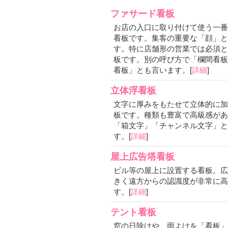
ファサード看板
お店の入口に取り付けて使う一番
看板です。集客の重要な「顔」と
す。特に店舗形の営業では必須と
板です。別の呼び方で「欄間看板
看板」とも言います。[
詳細
]
立体浮看板
文字に厚みをもたせて立体的に加
板です。種類も豊富で高級感があ
「箱文字」「チャンネル文字」と
す。[
詳細
]
屋上広告塔看板
ビル等の屋上に設置する看板。広
きく遠方からの認識度が非常に高
す。[
詳細
]
テント看板
窓の日除けや、雨よけを「看板」