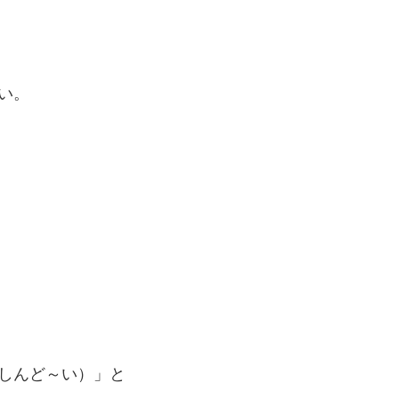
い。
しんど～い）」と