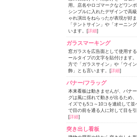
用。店名やロゴマークなどワンポ
シンプルに入れたデザインで高級
ゃれ演出をねらったが表現が好ま
「テントサイン」や「オーニング
います。[
詳細
]
ガラスマーキング
窓ガラスを広告面として使用する
ールタイプの文字を貼付けます。
方で「ガラスサイン」や「ウイン
飾」とも言います。[
詳細
]
バナー/フラッグ
本来看板は動きませんが、バナー
グは風に揺れて動きが出るため、
イズでも5コ～10コを連続して並
で目の前を通る人に対して目を引
[
詳細
]
突き出し看板