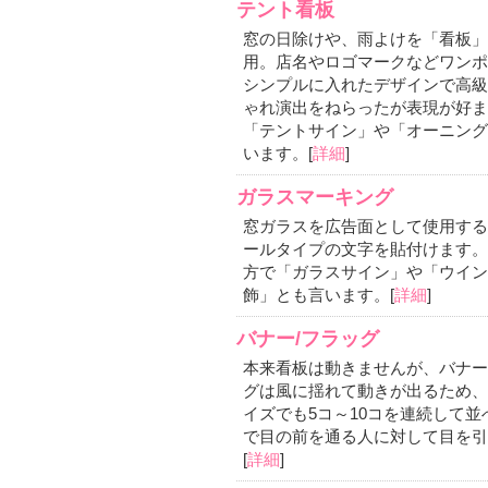
テント看板
窓の日除けや、雨よけを「看板」
用。店名やロゴマークなどワンポ
シンプルに入れたデザインで高級
ゃれ演出をねらったが表現が好ま
「テントサイン」や「オーニング
います。[
詳細
]
ガラスマーキング
窓ガラスを広告面として使用する
ールタイプの文字を貼付けます。
方で「ガラスサイン」や「ウイン
飾」とも言います。[
詳細
]
バナー/フラッグ
本来看板は動きませんが、バナー
グは風に揺れて動きが出るため、
イズでも5コ～10コを連続して並
で目の前を通る人に対して目を引
[
詳細
]