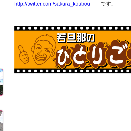
http://twitter.com/sakura_koubou
です。