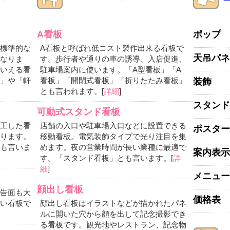
A看板
ポップ
標準的な
A看板と呼ばれ低コスト製作出来る看板で
天吊パネ
なりま
す。歩行者や通りの車の誘導、入店促進、
いえる看
駐車場案内に使います。「A型看板」「A
」や「軒
看板」「開閉式看板」「折りたたみ看板」
装飾
とも言われます。[
詳細
]
スタンド
可動式スタンド看板
工した看
店舗の入口や駐車場入口などに設置できる
ポスター
ります。
移動看板。電気装飾タイプで光り注目を集
も言いま
めます。夜の営業時間が長い業種に最適で
案内表示
す。「スタンド看板」とも言います。[
詳
細
]
メニュー
顔出し看板
告面も大
価格表
い看板で
顔出し看板はイラストなどが描かれたパネ
ルに開いた穴から顔を出して記念撮影でき
る看板です。観光地やレストラン、記念物