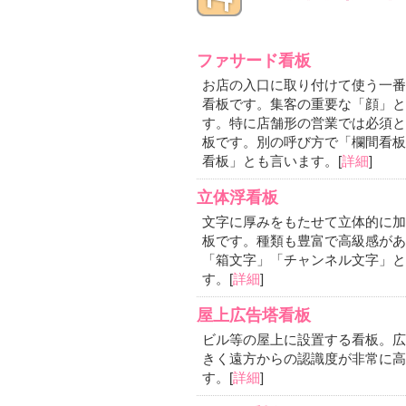
ファサード看板
お店の入口に取り付けて使う一番
看板です。集客の重要な「顔」と
す。特に店舗形の営業では必須と
板です。別の呼び方で「欄間看板
看板」とも言います。[
詳細
]
立体浮看板
文字に厚みをもたせて立体的に加
板です。種類も豊富で高級感があ
「箱文字」「チャンネル文字」と
す。[
詳細
]
屋上広告塔看板
ビル等の屋上に設置する看板。広
きく遠方からの認識度が非常に高
す。[
詳細
]