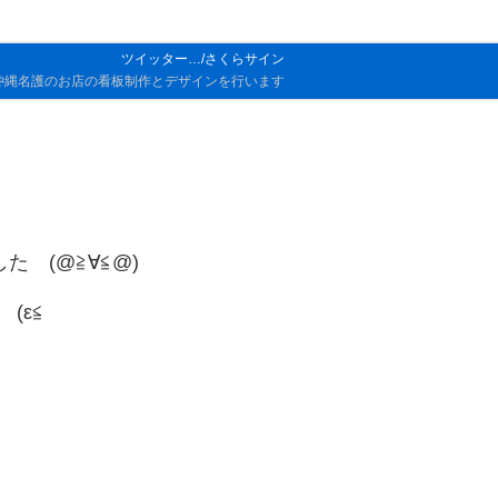
ツイッター…/さくらサイン
沖縄名護のお店の看板制作とデザインを行います
た (@≧∀≦@)
(ε≦