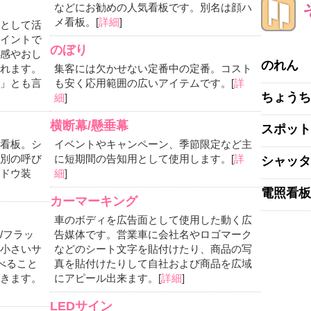
などにお勧めの人気看板です。別名は顔ハ
メ看板。[
詳細
]
として活
イントで
のぼり
感やおし
のれん
れます。
集客には欠かせない定番中の定番。コスト
」とも言
も安く応用範囲の広いアイテムです。[
詳
ちょうち
細
]
横断幕/懸垂幕
スポット
看板。シ
イベントやキャンペーン、季節限定など主
別の呼び
に短期間の告知用として使用します。[
詳
シャッタ
ドウ装
細
]
電照看板
カーマーキング
車のボディを広告面として使用した動く広
/フラッ
告媒体です。営業車に会社名やロゴマーク
小さいサ
などのシート文字を貼付けたり、商品の写
べること
真を貼付けたりして自社および商品を広域
きます。
にアピール出来ます。[
詳細
]
LEDサイン